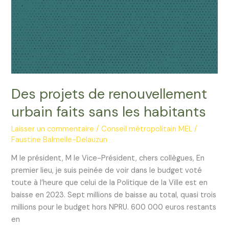
habitants
Des projets de renouvellement
urbain faits sans les habitants
Laisser un commentaire
/
Conseil métropolitain MEL
/
Faustine Balmelle-Delauzun
M le président, M le Vice-Président, chers collègues, En
premier lieu, je suis peinée de voir dans le budget voté
toute à l’heure que celui de la Politique de la Ville est en
baisse en 2023. Sept millions de baisse au total, quasi trois
millions pour le budget hors NPRU. 600 000 euros restants
en