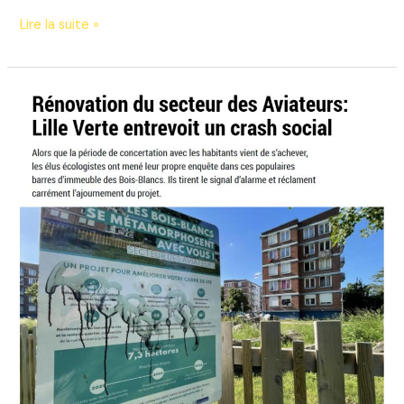
Des
Lire la suite »
projets
de
renouvellement
urbain
faits
sans
les
habitants