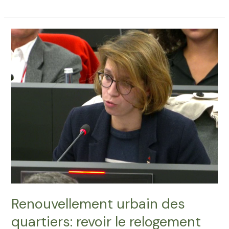
urgemment
les
projets
de
renouvellement
urbain
des
quartiers
populaires
Renouvellement urbain des
quartiers: revoir le relogement