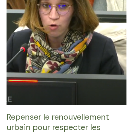
et
les
projets
Repenser le renouvellement
urbain pour respecter les