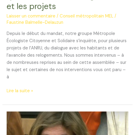
et les projets
Laisser un commentaire
/
Conseil métropolitain MEL
/
Faustine Balmelle-Delauzun
Depuis le début du mandat, notre groupe Métropole
Écologiste Citoyenne et Solidaire s’inquiète, pour plusieurs
projets de l’ANRU, du dialogue avec les habitants et de
l’avancée des relogements. Nous sommes intervenus – à
de nombreuses reprises au sein de cette assemblée – sur
le sujet et certaines de nos interventions vous ont paru –
à
Renouvellement
Lire la suite »
urbain
des
quartiers:
revoir
le
relogement