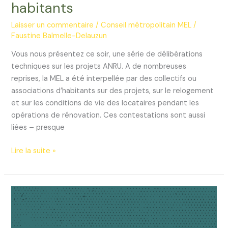
habitants
Laisser un commentaire
/
Conseil métropolitain MEL
/
Faustine Balmelle-Delauzun
Vous nous présentez ce soir, une série de délibérations
techniques sur les projets ANRU. A de nombreuses
reprises, la MEL a été interpellée par des collectifs ou
associations d’habitants sur des projets, sur le relogement
et sur les conditions de vie des locataires pendant les
opérations de rénovation. Ces contestations sont aussi
liées – presque
Repenser
Lire la suite »
le
renouvellement
urbain
pour
respecter
les