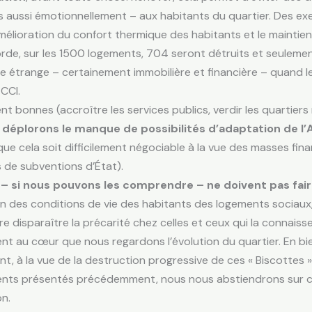
aussi émotionnellement – aux habitants du quartier. Des exem
lioration du confort thermique des habitants et le maintien dan
corde, sur les 1500 logements, 704 seront détruits et seuleme
e étrange – certainement immobilière et financière – quand l
 CCI.
nt bonnes (accroître les services publics, verdir les quartie
 déplorons le manque de possibilités d’adaptation de l
e cela soit difficilement négociable à la vue des masses fin
s de subventions d’État).
 – si nous pouvons les comprendre – ne doivent pas faire
n des conditions de vie des habitants des logements sociaux, 
e disparaître la précarité chez celles et ceux qui la connaisse
nt au cœur que nous regardons l’évolution du quartier. En bie
, à la vue de la destruction progressive de ces « Biscottes 
ments présentés précédemment, nous nous abstiendrons sur ce
n.