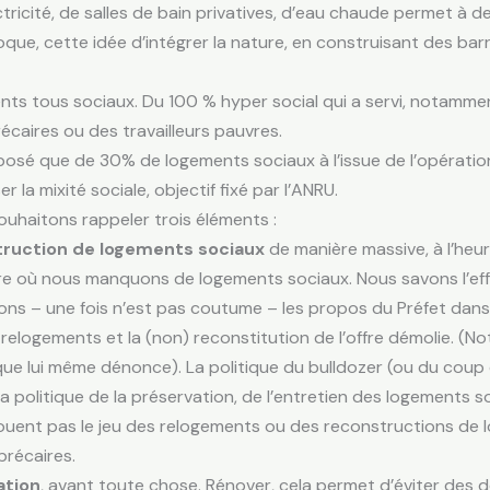
ricité, de salles de bain privatives, d’eau chaude permet à des
époque, cette idée d’intégrer la nature, en construisant des 
nts tous sociaux. Du 100 % hyper social qui a servi, notamme
écaires ou des travailleurs pauvres.
posé que de 30% de logements sociaux à l’issue de l’opératio
r la mixité sociale, objectif fixé par l’ANRU.
ouhaitons rappeler trois éléments :
truction de logements sociaux
de manière massive, à l’heur
heure où nous manquons de logements sociaux. Nous savons l’effo
eons – une fois n’est pas coutume – les propos du Préfet dans
s relogements et la (non) reconstitution de l’offre démolie. (
e que lui même dénonce). La politique du bulldozer (ou du coup
a politique de la préservation, de l’entretien des logements s
uent pas le jeu des relogements ou des reconstructions de l
précaires.
ation
, avant toute chose. Rénover, cela permet d’éviter des 