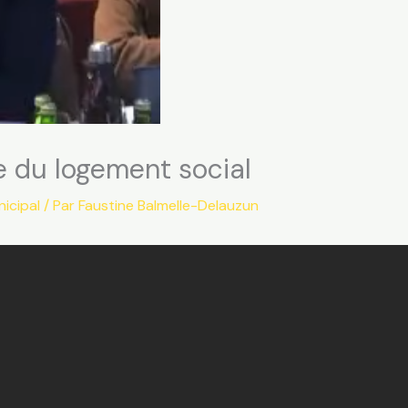
e du logement social
icipal
/ Par
Faustine Balmelle-Delauzun