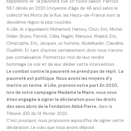
Rappellons-le : la pauvreté tue. En toute saison. Partout.
587 décès en 2020 (moyenne d’âge de 48 ans) selon le
collectif les Morts de la Rue, les Hauts-de-France sont la
deuxième région la plus touchée.
A Lille, ils s’appelaient Mohamed, Hamou, Chun, Eric, Michel
Didier, Bruno, Patrick, Célia, Nagim, Mansour, Khaled, Eric,
Christophe, Eric, Jacques, un homme, Abdelkader, Claudine,
Ouafirkh. Et tant d’autres certainement dont nous n’avons
pas connaissance. Permettez-moi de leur rendre
hommage ce soir et de leur dédier cette intervention.
Le combat contre la pauvreté ne prend pas de répit.
La
pauvreté est politique. Nous avons les moyens d’y
mettre un terme. A Lille, prenons notre part.En 2020,
lors de votre campagne Madame la Maire, vous vous
étiez engagée à signer la déclaration pour les droits
des sans abris de la Fondation Abbé Pierre,
dans la
Tribune JDD du 14 février 2020.
C’est pourquoi, nous proposons aujourd’hui de signer cette
déclaration. Le vœu que nous avons déposé