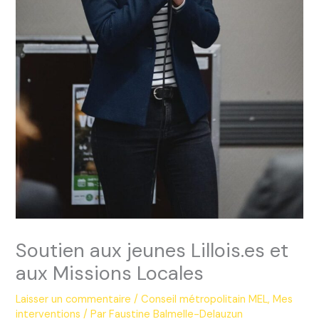
Soutien aux jeunes Lillois.es et
aux Missions Locales
Laisser un commentaire
/
Conseil métropolitain MEL
,
Mes
interventions
/ Par
Faustine Balmelle-Delauzun