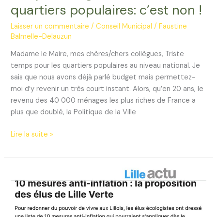
quartiers populaires: c’est non !
Laisser un commentaire
/
Conseil Municipal
/
Faustine
Balmelle-Delauzun
Madame le Maire, mes chères/chers collègues, Triste
temps pour les quartiers populaires au niveau national. Je
sais que nous avons déjà parlé budget mais permettez-
moi d’y revenir un très court instant. Alors, qu’en 20 ans, le
revenu des 40 000 ménages les plus riches de France a
plus que doublé, la Politique de la Ville
Coupes
Lire la suite »
budgétaires
dans
les
quartiers
populaires:
c’est
non