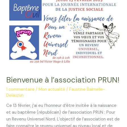
en
ordre
de
marche
pour
les
élections
municipales
de
2026
à
Lille
Bienvenue à l’association PRUN!
1 commentaire
/
Mon actualité
/
Faustine Balmelle-
Delauzun
Ce 13 février, j’ai eu l’honneur d’être invitée à la naissance
et au baptême (républicain) de l’association PRUN : Pour
un Revenu Universel Nord. L’objectif de l’association est de
faire connaitre le revenu universel au niveau local et de