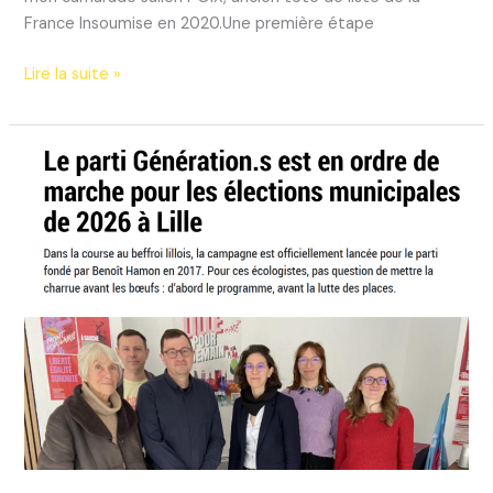
France Insoumise en 2020.Une première étape
L’union
Lire la suite »
avec
L’APRES,
c’est
parti
!