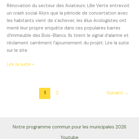
Rénovation du secteur des Aviateurs: Lille Verte entrevoit
un crash social Alors que la période de concertation avec
les habitants vient de s’achever, les élus écologistes ont
mené leur propre enquête dans ces populaires barres
d’immeuble des Bois-Blancs. Ils tirent le signal d’alarme et
réclament carrément l’ajournement du projet. Lire la suite
sur le site
Aviateurs:
Lire la suite »
à
Lille
Verte,
1
2
Suivant
→
les
difficultés
sont
identifiées
depuis
Notre programme commun pour les municipales 2026
longtemps
Youtube