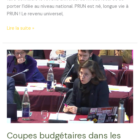
porter l’idée au niveau national. PRUN est né, longue vie à
PRUN ! Le revenu universel,
Bienvenue
Lire la suite »
à
l’association
PRUN!
Coupes budgétaires dans les