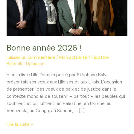
Bonne année 2026 !
Laisser un commentaire
/
Mon actualité
/
Faustine
Balmelle-Delauzun
Hier, la liste Lille Demain porté par Stéphane Baly
présentait ses vœux aux Lilloises et aux Lillois. L’occasion
de présenter : des voeux de paix et de justice dans le
contexte mondial, de soutenir – partout – les peuples qui
souffrent et qui luttent: en Palestine, en Ukraine, au
Venezuela, au Congo, au Soudan, …. […]
Bonne
Lire la suite »
année