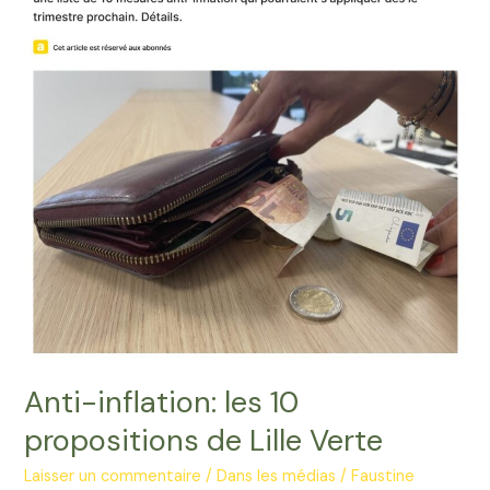
!
Anti-inflation: les 10
propositions de Lille Verte
Laisser un commentaire
/
Dans les médias
/
Faustine