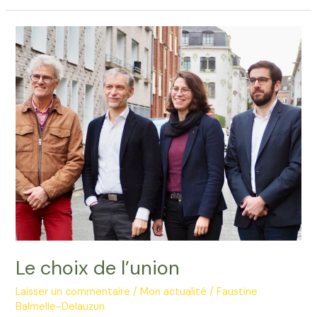
2026
!
Le choix de l’union
Laisser un commentaire
/
Mon actualité
/
Faustine
Balmelle-Delauzun