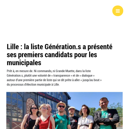
Aller
au
Mai
contenu
Men